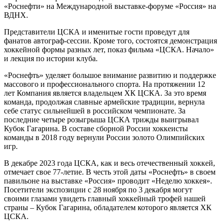
«Роснефти» на Международной выставке-форуме «Россия» на
ВДНХ.
Представители ЦСКА и именитые гости проведут для
фанатов автограф-сессии. Кроме того, состоятся демонстрация
хоккейной формы разных лет, показ фильма «ЦСКА. Начало»
и лекция по истории клуба.
«Роснефть» уделяет большое внимание развитию и поддержке
массового и профессионального спорта. На протяжении 12
лет Компания является владельцем ХК ЦСКА. За это время
команда, продолжая славные армейские традиции, вернула
себе статус сильнейшей в российском чемпионате. За
последние четыре розыгрыша ЦСКА трижды выигрывал
Кубок Гагарина. В составе сборной России хоккеисты
команды в 2018 году вернули России золото Олимпийских
игр.
В декабре 2023 года ЦСКА, как и весь отечественный хоккей,
отмечает свое 77-летие. В честь этой даты «Роснефть» в своем
павильоне на выставке «Россия» проводит «Неделю хоккея».
Посетители экспозиции с 28 ноября по 3 декабря могут
своими глазами увидеть главный хоккейный трофей нашей
страны – Кубок Гагарина, обладателем которого является ХК
ЦСКА.