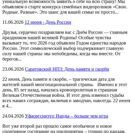
уникальную возможность заявить о себе на всю страну! Мы
объявляем о старте конкурса семейных видеороликов «Свои.
Родные. Разные». Это шанс для вашей семьи не просто...
11.06.2026
12 июня - День России
Друзья, сердечно поздравляем вас с Днём России — главным
праздником нашей великой Родины! Особые чувства
вызывает то, что 2026 год объявлен Годом единства народов
России. Этот символический выбор подчеркивает главную
силу нашей страны: мы непобедимы, когда мы вместе. От
берегов...
23.06.2026
Саратовский НПЗ: День памяти и скорби
22 июня, День памяти и скорби, – трагическая дата для
жителей нашей многонациональной страны. Именно в этот
день, 85 лет назад, началась кровопролитная и страшная
Великая Отечественная война. И этот день изменил судьбы
всех наших сограждан, включая и заводчан, навсегда. 22 июня
в 4...
24.04.2026
Уфаоргсинтез: Нарды – больше чем игра
Вот уже второй раз прошло самое необычное и новое
спортивное состязание на предприятии – турнир по нардам.