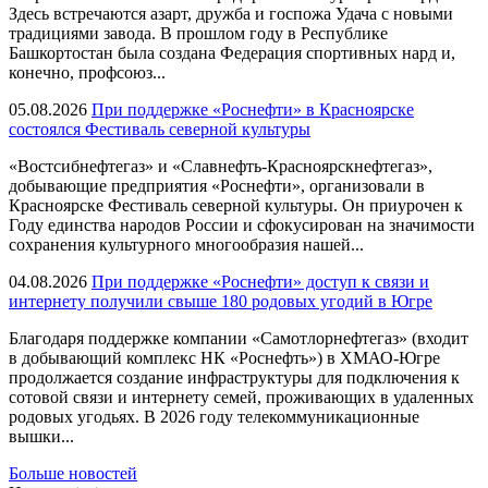
Здесь встречаются азарт, дружба и госпожа Удача с новыми
традициями завода. В прошлом году в Республике
Башкортостан была создана Федерация спортивных нард и,
конечно, профсоюз...
05.08.2026
При поддержке «Роснефти» в Красноярске
состоялся Фестиваль северной культуры
«Востсибнефтегаз» и «Славнефть-Красноярскнефтегаз»,
добывающие предприятия «Роснефти», организовали в
Красноярске Фестиваль северной культуры. Он приурочен к
Году единства народов России и сфокусирован на значимости
сохранения культурного многообразия нашей...
04.08.2026
При поддержке «Роснефти» доступ к связи и
интернету получили свыше 180 родовых угодий в Югре
Благодаря поддержке компании «Самотлорнефтегаз» (входит
в добывающий комплекс НК «Роснефть») в ХМАО-Югре
продолжается создание инфраструктуры для подключения к
сотовой связи и интернету семей, проживающих в удаленных
родовых угодьях. В 2026 году телекоммуникационные
вышки...
Больше новостей