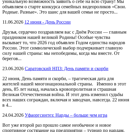
уникальную возможность заявить о себе на всю страну! Мы
объявляем о старте конкурса семейных видеороликов «Свои.
Родные. Разные». Это шанс для вашей семьи не просто...
11.06.2026
12 июня - День России
Друзья, сердечно поздравляем вас с Днём России — главным
праздником нашей великой Родины! Особые чувства
вызывает то, что 2026 год объявлен Годом единства народов
России. Этот символический выбор подчеркивает главную
силу нашей страны: мы непобедимы, когда мы вместе. От
берегов...
23.06.2026
Саратовский НПЗ: День памяти и скорби
22 июня, День памяти и скорби, – трагическая дата для
жителей нашей многонациональной страны. Именно в этот
день, 85 лет назад, началась кровопролитная и страшная
Великая Отечественная война. И этот день изменил судьбы
всех наших сограждан, включая и заводчан, навсегда. 22 июня
в 4...
24.04.2026
Уфаоргсинтез: Нарды – больше чем игра
Вот уже второй раз прошло самое необычное и новое
спортивное состязание на предприятии – турнир по нардам.