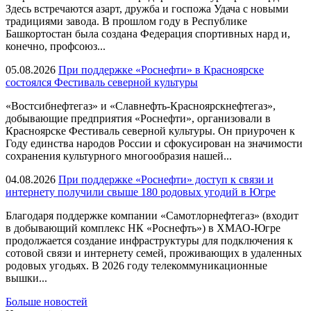
Здесь встречаются азарт, дружба и госпожа Удача с новыми
традициями завода. В прошлом году в Республике
Башкортостан была создана Федерация спортивных нард и,
конечно, профсоюз...
05.08.2026
При поддержке «Роснефти» в Красноярске
состоялся Фестиваль северной культуры
«Востсибнефтегаз» и «Славнефть-Красноярскнефтегаз»,
добывающие предприятия «Роснефти», организовали в
Красноярске Фестиваль северной культуры. Он приурочен к
Году единства народов России и сфокусирован на значимости
сохранения культурного многообразия нашей...
04.08.2026
При поддержке «Роснефти» доступ к связи и
интернету получили свыше 180 родовых угодий в Югре
Благодаря поддержке компании «Самотлорнефтегаз» (входит
в добывающий комплекс НК «Роснефть») в ХМАО-Югре
продолжается создание инфраструктуры для подключения к
сотовой связи и интернету семей, проживающих в удаленных
родовых угодьях. В 2026 году телекоммуникационные
вышки...
Больше новостей