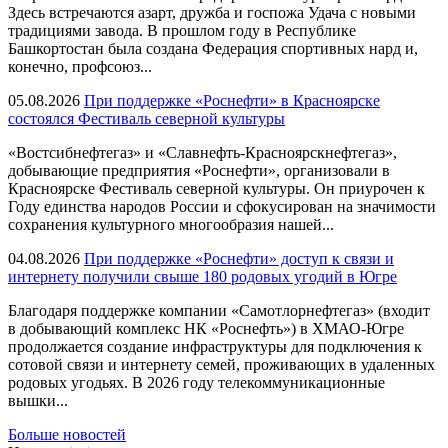
Здесь встречаются азарт, дружба и госпожа Удача с новыми
традициями завода. В прошлом году в Республике
Башкортостан была создана Федерация спортивных нард и,
конечно, профсоюз...
05.08.2026
При поддержке «Роснефти» в Красноярске
состоялся Фестиваль северной культуры
«Востсибнефтегаз» и «Славнефть-Красноярскнефтегаз»,
добывающие предприятия «Роснефти», организовали в
Красноярске Фестиваль северной культуры. Он приурочен к
Году единства народов России и сфокусирован на значимости
сохранения культурного многообразия нашей...
04.08.2026
При поддержке «Роснефти» доступ к связи и
интернету получили свыше 180 родовых угодий в Югре
Благодаря поддержке компании «Самотлорнефтегаз» (входит
в добывающий комплекс НК «Роснефть») в ХМАО-Югре
продолжается создание инфраструктуры для подключения к
сотовой связи и интернету семей, проживающих в удаленных
родовых угодьях. В 2026 году телекоммуникационные
вышки...
Больше новостей