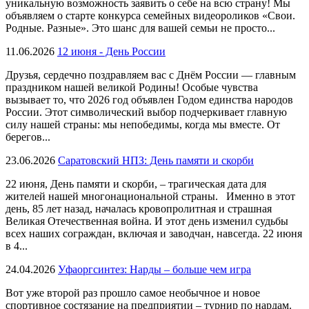
уникальную возможность заявить о себе на всю страну! Мы
объявляем о старте конкурса семейных видеороликов «Свои.
Родные. Разные». Это шанс для вашей семьи не просто...
11.06.2026
12 июня - День России
Друзья, сердечно поздравляем вас с Днём России — главным
праздником нашей великой Родины! Особые чувства
вызывает то, что 2026 год объявлен Годом единства народов
России. Этот символический выбор подчеркивает главную
силу нашей страны: мы непобедимы, когда мы вместе. От
берегов...
23.06.2026
Саратовский НПЗ: День памяти и скорби
22 июня, День памяти и скорби, – трагическая дата для
жителей нашей многонациональной страны. Именно в этот
день, 85 лет назад, началась кровопролитная и страшная
Великая Отечественная война. И этот день изменил судьбы
всех наших сограждан, включая и заводчан, навсегда. 22 июня
в 4...
24.04.2026
Уфаоргсинтез: Нарды – больше чем игра
Вот уже второй раз прошло самое необычное и новое
спортивное состязание на предприятии – турнир по нардам.