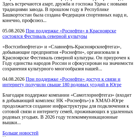
Здесь встречаются азарт, дружба и госпожа Удача с новыми
традициями завода. В прошлом году в Республике
Башкортостан была создана Федерация спортивных нард и,
конечно, профсоюз...
05.08.2026
При поддержке «Роснефти» в Красноярске
состоялся Фестиваль северной культуры
«Востсибнефтегаз» и «Славнефть-Красноярскнефтегаз»,
добывающие предприятия «Роснефти», организовали в
Красноярске Фестиваль северной культуры. Он приурочен к
Году единства народов России и сфокусирован на значимости
сохранения культурного многообразия нашей...
04.08.2026
При поддержке «Роснефти» доступ к связи и
интернету получили свыше 180 родовых угодий в Югре
Благодаря поддержке компании «Самотлорнефтегаз» (входит
в добывающий комплекс НК «Роснефть») в ХМАО-Югре
продолжается создание инфраструктуры для подключения к
сотовой связи и интернету семей, проживающих в удаленных
родовых угодьях. В 2026 году телекоммуникационные
вышки...
Больше новостей