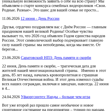
уникальную возможность заявить о себе на всю страну! Мы
объявляем о старте конкурса семейных видеороликов «Свои.
Родные. Разные». Это шанс для вашей семьи не просто...
11.06.2026
12 июня - День России
Друзья, сердечно поздравляем вас с Днём России — главным
праздником нашей великой Родины! Особые чувства
вызывает то, что 2026 год объявлен Годом единства народов
России. Этот символический выбор подчеркивает главную
силу нашей страны: мы непобедимы, когда мы вместе. От
берегов...
23.06.2026
Саратовский НПЗ: День памяти и скорби
22 июня, День памяти и скорби, – трагическая дата для
жителей нашей многонациональной страны. Именно в этот
день, 85 лет назад, началась кровопролитная и страшная
Великая Отечественная война. И этот день изменил судьбы
всех наших сограждан, включая и заводчан, навсегда. 22 июня
в 4...
24.04.2026
Уфаоргсинтез: Нарды – больше чем игра
Вот уже второй раз прошло самое необычное и новое
спортивное состязание на предприятии – турнир по нардам.