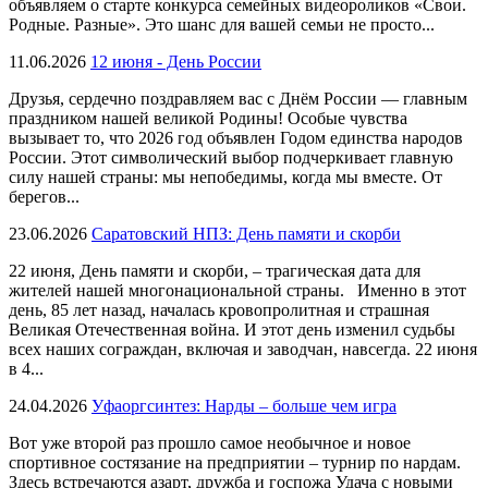
объявляем о старте конкурса семейных видеороликов «Свои.
Родные. Разные». Это шанс для вашей семьи не просто...
11.06.2026
12 июня - День России
Друзья, сердечно поздравляем вас с Днём России — главным
праздником нашей великой Родины! Особые чувства
вызывает то, что 2026 год объявлен Годом единства народов
России. Этот символический выбор подчеркивает главную
силу нашей страны: мы непобедимы, когда мы вместе. От
берегов...
23.06.2026
Саратовский НПЗ: День памяти и скорби
22 июня, День памяти и скорби, – трагическая дата для
жителей нашей многонациональной страны. Именно в этот
день, 85 лет назад, началась кровопролитная и страшная
Великая Отечественная война. И этот день изменил судьбы
всех наших сограждан, включая и заводчан, навсегда. 22 июня
в 4...
24.04.2026
Уфаоргсинтез: Нарды – больше чем игра
Вот уже второй раз прошло самое необычное и новое
спортивное состязание на предприятии – турнир по нардам.
Здесь встречаются азарт, дружба и госпожа Удача с новыми