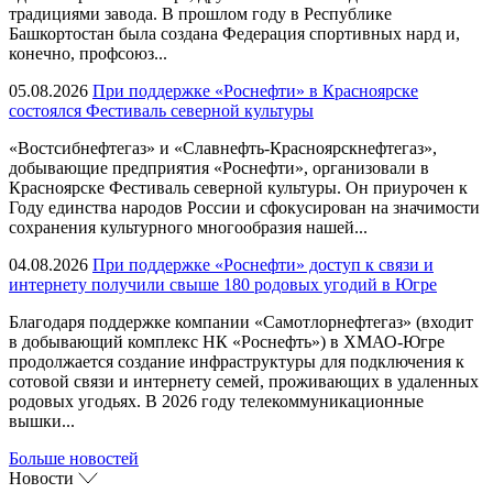
традициями завода. В прошлом году в Республике
Башкортостан была создана Федерация спортивных нард и,
конечно, профсоюз...
05.08.2026
При поддержке «Роснефти» в Красноярске
состоялся Фестиваль северной культуры
«Востсибнефтегаз» и «Славнефть-Красноярскнефтегаз»,
добывающие предприятия «Роснефти», организовали в
Красноярске Фестиваль северной культуры. Он приурочен к
Году единства народов России и сфокусирован на значимости
сохранения культурного многообразия нашей...
04.08.2026
При поддержке «Роснефти» доступ к связи и
интернету получили свыше 180 родовых угодий в Югре
Благодаря поддержке компании «Самотлорнефтегаз» (входит
в добывающий комплекс НК «Роснефть») в ХМАО-Югре
продолжается создание инфраструктуры для подключения к
сотовой связи и интернету семей, проживающих в удаленных
родовых угодьях. В 2026 году телекоммуникационные
вышки...
Больше новостей
Новости