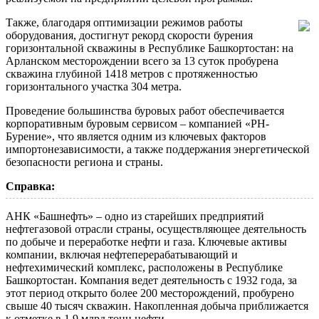
Также, благодаря оптимизации режимов работы
оборудования, достигнут рекорд скорости бурения
горизонтальной скважины в Республике Башкортостан: на
Арланском месторождении всего за 13 суток пробурена
скважина глубиной 1418 метров с протяженностью
горизонтального участка 304 метра.
Проведение большинства буровых работ обеспечивается
корпоративным буровым сервисом – компанией «РН-
Бурение», что является одним из ключевых факторов
импортонезависимости, а также поддержания энергетической
безопасности региона и страны.
Справка:
АНК «Башнефть» – одно из старейших предприятий
нефтегазовой отрасли страны, осуществляющее деятельность
по добыче и переработке нефти и газа. Ключевые активы
компании, включая нефтеперерабатывающий и
нефтехимический комплекс, расположены в Республике
Башкортостан. Компания ведет деятельность с 1932 года, за
этот период открыто более 200 месторождений, пробурено
свыше 40 тысяч скважин. Накопленная добыча приближается
к отметке в 1,9 млрд тонн нефти.